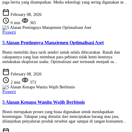
juga berita yang disampaikan. Media teknologi yang sering digunakan se...
calendar_today
February 08, 2026
schedule
visibility
6 min
365
Properti
5 Alasan Pentingnya Manajemen Optimalisasi Aset
Bisnis memiliki daya tarik sendiri untuk selalu dibicarakan. Ranah dan
cakupannya yang luas membuat para pebisnis tidak henti-hentinya
melakukan eksplorasi usaha. Optimalisasi aset termasuk menjadi sa...
calendar_today
February 08, 2026
schedule
visibility
2 min
373
Properti
5 Alasan Kenapa Wanita Wajib Berbisnis
Bisnis merupakan proses yang biasa digunakan untuk mendapatkan
keuntungan. Tahapan yang dimulai dari menciptakan barang atau jasa,
dilanjutkan penyaluran produk tersebut agar sampai di tangan konsumen...
calendar_today