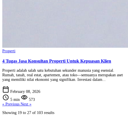
Properti
4 Tugas Jasa Konsultan Properti Untuk Kepuasan Klien
Properti adalah salah satu kebutuhan sekunder manusia yang esensial.
Rumah, tanah, real estat, apartemen, atau toko—semuanya merupakan aset
yang memiliki nilai ekonomi yang signifikan. Investasi dalam...
calendar_today
February 08, 2026
schedule
visibility
5 min
573
« Previous
Next »
Showing
19
to
27
of
103
results