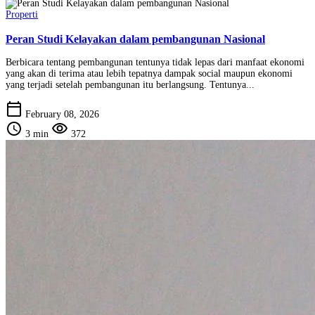
Properti
Peran Studi Kelayakan dalam pembangunan Nasional
Berbicara tentang pembangunan tentunya tidak lepas dari manfaat ekonomi
yang akan di terima atau lebih tepatnya dampak social maupun ekonomi
yang terjadi setelah pembangunan itu berlangsung. Tentunya...
calendar_today
February 08, 2026
schedule
visibility
3 min
372