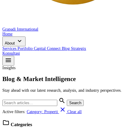
Grapadi International
Home
expand_more
About
Services
Portfolio
Capital Connect
Blog
Strategix
Konsultasi
menu
Insights
Blog & Market Intelligence
Stay ahead with our latest research, analysis, and industry perspectives.
search
Search
close
Active filters:
Category: Properti
Clear all
folder
Categories