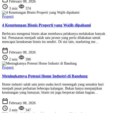
February 08, 2026
schedule
visibility
3 min
374
Properti
4 Keuntungan Bisnis Properti yang Wajib dipahami
Berbicara mengenai bisnis akan membawa pelakunya melakukan banyak
hal. Pemasaran menjadi salah satu proses yang perlu dilakukan untuk
mencapai kesuksesan bisnis itu sendiri. Di sisi lain, marketing me...
calendar_today
February 08, 2026
schedule
visibility
2 min
390
Properti
Meningkatnya Potensi Home Industri di Bandung
Home industri salah satu jenis usaha kecil menengah yang semakin hari
menjadi pusat perhatian beberapa kalangan. Bukan hanya menjanjikan
keuntungan yang lumayan, bisnis ini juga berperan dalam bagian...
calendar_today
February 08, 2026
schedule
visibility
2 min
347