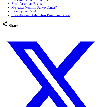
Studi Pasar dan Bisnis
Mengapa Memilih SurveyCenter?
Keunggulan Kami
Konsultasikan Kebutuhan Riset Pasar Anda
share
Share