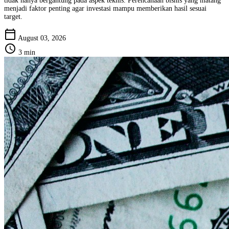
tidak hanya bergantung pada aspek teknis. Perencanaan bisnis yang matang
menjadi faktor penting agar investasi mampu memberikan hasil sesuai
target.
calendar_today
August 03, 2026
schedule
3 min