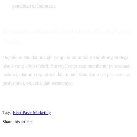
penelitian di Indonesia
Konsultasikan Kebutuhan Riset Pasar
Anda
Dapatkan data dan insight yang akurat untuk mendukung strategi
bisnis yang lebih efektif. SurveyCenter siap membantu perusahaan,
instansi, maupun organisasi dalam melaksanakan riset pasar secara
profesional, objektif, dan terpercaya.
Tags:
Riset Pasar
Marketing
Share this article: