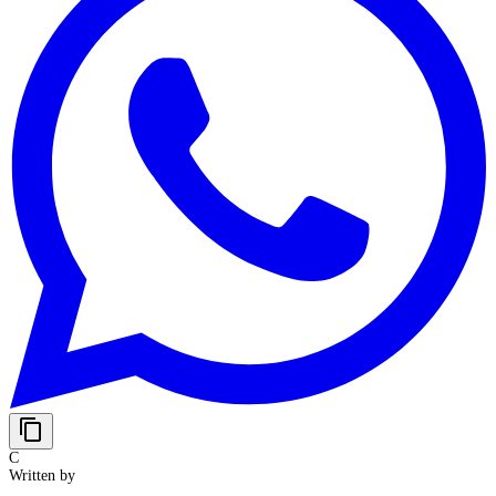
content_copy
C
Written by