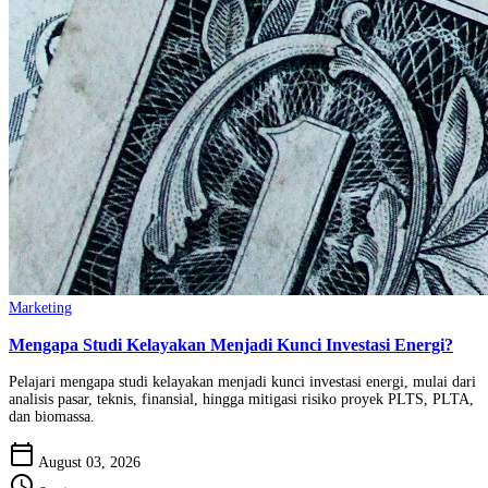
Marketing
Mengapa Studi Kelayakan Menjadi Kunci Investasi Energi?
Pelajari mengapa studi kelayakan menjadi kunci investasi energi, mulai dari
analisis pasar, teknis, finansial, hingga mitigasi risiko proyek PLTS, PLTA,
dan biomassa.
calendar_today
August 03, 2026
schedule