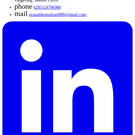
Tangerang, Banten 15810
phone
6285124786980
mail
grapadikonsultan888@gmail.com