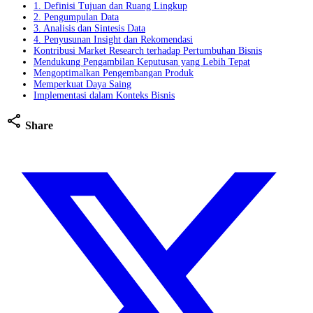
1. Definisi Tujuan dan Ruang Lingkup
2. Pengumpulan Data
3. Analisis dan Sintesis Data
4. Penyusunan Insight dan Rekomendasi
Kontribusi Market Research terhadap Pertumbuhan Bisnis
Mendukung Pengambilan Keputusan yang Lebih Tepat
Mengoptimalkan Pengembangan Produk
Memperkuat Daya Saing
Implementasi dalam Konteks Bisnis
share
Share