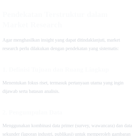
Pendekatan Terstruktur dalam
Market Research
Agar menghasilkan insight yang dapat ditindaklanjuti, market
research perlu dilakukan dengan pendekatan yang sistematis:
1. Definisi Tujuan dan Ruang Lingkup
Menentukan fokus riset, termasuk pertanyaan utama yang ingin
dijawab serta batasan analisis.
2. Pengumpulan Data
Menggunakan kombinasi data primer (survey, wawancara) dan data
sekunder (laporan industri, publikasi) untuk memperoleh gambaran