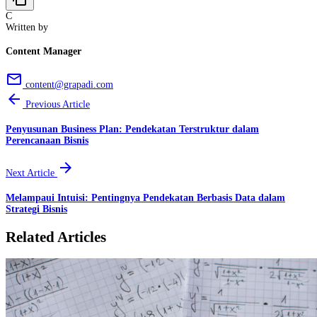
C
Written by
Content Manager
email
content@grapadi.com
arrow_back
Previous Article
Penyusunan Business Plan: Pendekatan Terstruktur dalam
Perencanaan Bisnis
arrow_forward
Next Article
Melampaui Intuisi: Pentingnya Pendekatan Berbasis Data dalam
Strategi Bisnis
Related Articles