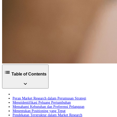
list
Table of Contents
expand_more
Peran Market Research dalam Perumusan Strategi
Mengidentifikasi Peluang Pertumbuhan
Memahami Kebutuhan dan Preferensi Pelanggan
Menentukan Positioning yang Tepat
Pendekatan Terstruktur dalam Market Research