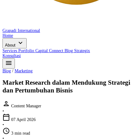
Grapadi International
Home
expand_more
About
Services
Portfolio
Capital Connect
Blog
Strategix
Konsultasi
menu
Blog
/
Marketing
Market Research dalam Mendukung Strategi
dan Pertumbuhan Bisnis
person
Content Manager
•
calendar_today
07 April 2026
•
schedule
3 min read
•