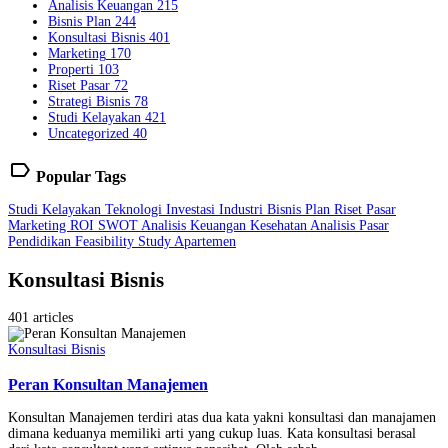
Analisis Keuangan
215
Bisnis Plan
244
Konsultasi Bisnis
401
Marketing
170
Properti
103
Riset Pasar
72
Strategi Bisnis
78
Studi Kelayakan
421
Uncategorized
40
label
Popular Tags
Studi Kelayakan
Teknologi
Investasi
Industri
Bisnis Plan
Riset Pasar
Marketing
ROI
SWOT
Analisis Keuangan
Kesehatan
Analisis Pasar
Pendidikan
Feasibility Study
Apartemen
Konsultasi Bisnis
401 articles
Konsultasi Bisnis
Peran Konsultan Manajemen
Konsultan Manajemen terdiri atas dua kata yakni konsultasi dan manajamen
dimana keduanya memiliki arti yang cukup luas. Kata konsultasi berasal