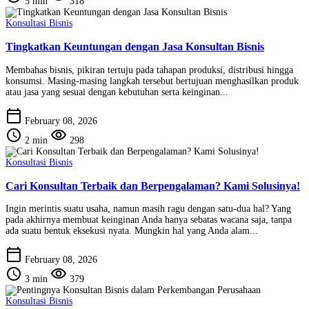
5 min
318
Konsultasi Bisnis
Tingkatkan Keuntungan dengan Jasa Konsultan Bisnis
Membahas bisnis, pikiran tertuju pada tahapan produksi, distribusi hingga
konsumsi. Masing-masing langkah tersebut bertujuan menghasilkan produk
atau jasa yang sesuai dengan kebutuhan serta keinginan...
calendar_today
February 08, 2026
schedule
visibility
2 min
298
Konsultasi Bisnis
Cari Konsultan Terbaik dan Berpengalaman? Kami Solusinya!
Ingin merintis suatu usaha, namun masih ragu dengan satu-dua hal? Yang
pada akhirnya membuat keinginan Anda hanya sebatas wacana saja, tanpa
ada suatu bentuk eksekusi nyata. Mungkin hal yang Anda alam...
calendar_today
February 08, 2026
schedule
visibility
3 min
379
Konsultasi Bisnis