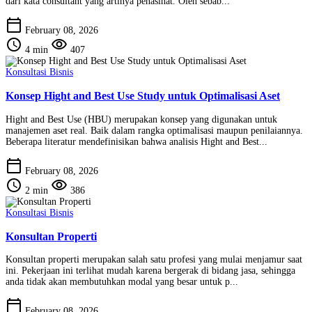
dari kata consultant yang artinya penasihat. Oleh sebab...
calendar_today
February 08, 2026
schedule
visibility
4 min
407
Konsultasi Bisnis
Konsep Hight and Best Use Study untuk Optimalisasi Aset
Hight and Best Use (HBU) merupakan konsep yang digunakan untuk
manajemen aset real. Baik dalam rangka optimalisasi maupun penilaiannya.
Beberapa literatur mendefinisikan bahwa analisis Hight and Best...
calendar_today
February 08, 2026
schedule
visibility
2 min
386
Konsultasi Bisnis
Konsultan Properti
Konsultan properti merupakan salah satu profesi yang mulai menjamur saat
ini. Pekerjaan ini terlihat mudah karena bergerak di bidang jasa, sehingga
anda tidak akan membutuhkan modal yang besar untuk p...
calendar_today
February 08, 2026