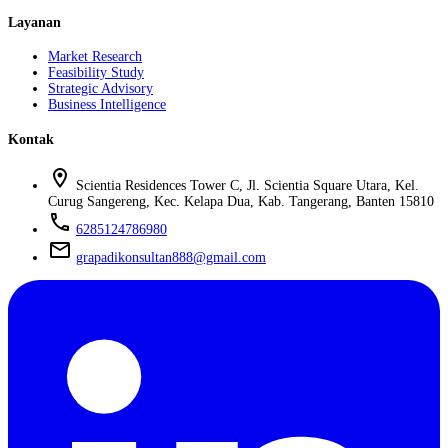
Layanan
Market Research
Feasibility Study
Strategic Advisory
Business Intelligence
Kontak
location_on
Scientia Residences Tower C, Jl. Scientia Square Utara, Kel.
Curug Sangereng, Kec. Kelapa Dua, Kab. Tangerang, Banten 15810
phone
6285124786980
mail
grapadikonsultan888@gmail.com