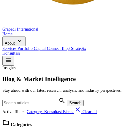
Grapadi International
Home
expand_more
About
Services
Portfolio
Capital Connect
Blog
Strategix
Konsultasi
menu
Insights
Blog & Market Intelligence
Stay ahead with our latest research, analysis, and industry perspectives.
search
Search
close
Active filters:
Category: Konsultasi Bisnis
Clear all
folder
Categories