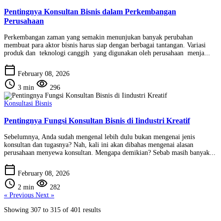
Pentingnya Konsultan Bisnis dalam Perkembangan
Perusahaan
Perkembangan zaman yang semakin menunjukan banyak perubahan
membuat para aktor bisnis harus siap dengan berbagai tantangan. Variasi
produk dan teknologi canggih yang digunakan oleh perusahaan menja...
calendar_today
February 08, 2026
schedule
visibility
3 min
296
Konsultasi Bisnis
Pentingnya Fungsi Konsultan Bisnis di Iindustri Kreatif
Sebelumnya, Anda sudah mengenal lebih dulu bukan mengenai jenis
konsultan dan tugasnya? Nah, kali ini akan dibahas mengenai alasan
perusahaan menyewa konsultan. Mengapa demikian? Sebab masih banyak...
calendar_today
February 08, 2026
schedule
visibility
2 min
282
« Previous
Next »
Showing
307
to
315
of
401
results