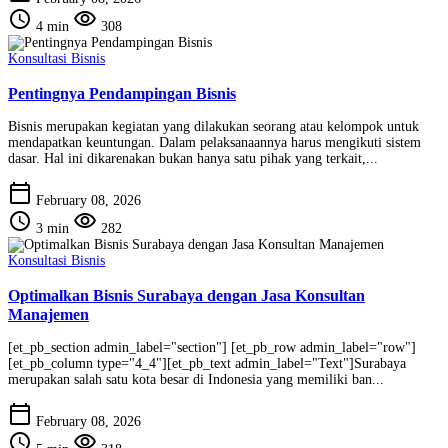
schedule
visibility
4 min
308
Konsultasi Bisnis
Pentingnya Pendampingan Bisnis
Bisnis merupakan kegiatan yang dilakukan seorang atau kelompok untuk
mendapatkan keuntungan. Dalam pelaksanaannya harus mengikuti sistem
dasar. Hal ini dikarenakan bukan hanya satu pihak yang terkait,...
calendar_today
February 08, 2026
schedule
visibility
3 min
282
Konsultasi Bisnis
Optimalkan Bisnis Surabaya dengan Jasa Konsultan
Manajemen
[et_pb_section admin_label="section"] [et_pb_row admin_label="row"]
[et_pb_column type="4_4"][et_pb_text admin_label="Text"]Surabaya
merupakan salah satu kota besar di Indonesia yang memiliki ban...
calendar_today
February 08, 2026
schedule
visibility